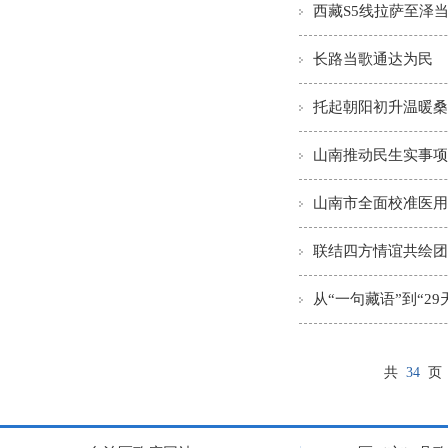
西藏S5线拉萨至泽
长路当歌通达为民
托起朝阳初升温暖桑
山南推动民生实事项
山南市全面校准医用
联结四方情谊共绘团
从“一句藏语”到“29
共
34
页