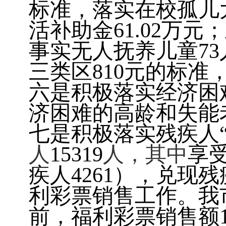
标准，落实在校孤儿
活补助金
61.02
万元；
事实无人抚养儿童
73
三类区
810
元的标准
六
是积极落实经济困
济困难的高龄和失能
七是积极落实残疾人
人
15319
人，其中
享
疾人
4261
），兑现
残
利彩票销售工作。我
前，福利彩票销售额