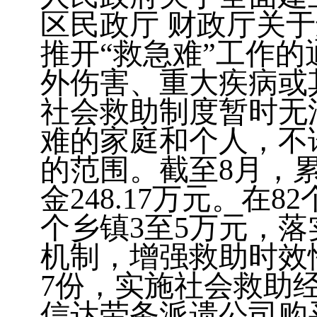
区民政厅 财政厅关
推开“救急难”工作
外伤害、重大疾病或
社会救助制度暂时无
难的家庭和个人，不
的范围。截至
8
月，
金
248.17
万元。
在
82
个乡镇
3
至
5
万元，落
机制，增强救助时效
7
份，实施社会救助
信达劳务派遗公司购