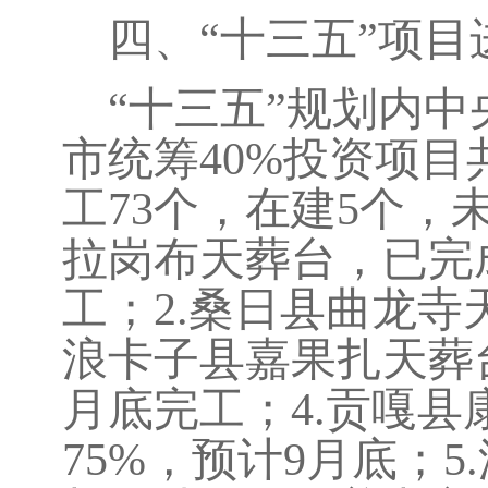
四、“十三五”项目
“
十三五”规划内中
市统筹
40%
投资项目
工
73
个，在建
5
个，
拉岗布天葬台，已完
工；
2.
桑日县曲龙寺
浪卡子县嘉果扎天葬
月底完工；
4.
贡嘎县
75%
，预计
9
月底；
5.