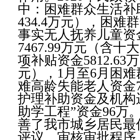
中：困难群众生活补
434.4
万元），困难群
事实无人抚养儿童资
7467.99
万元（含十大
项补贴资金
5812.63
万
元），
1
月至
6
月困难
难高龄失能老人资金
护理补助资金及机构
助学工程”资金
96
万
善了我市城乡居民最
评议、审核审批程序