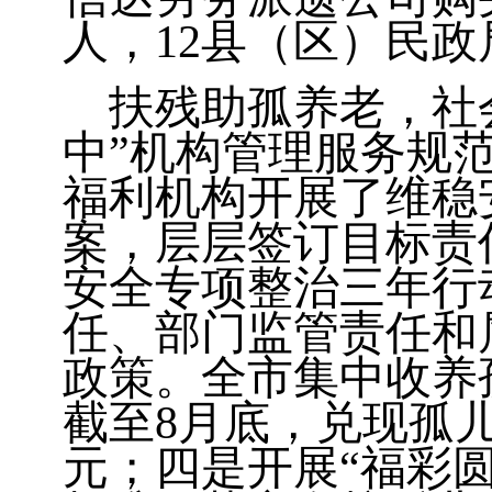
人，
12
县（区）民政
扶残助孤养老，社
中”机构管理服务规
福利机构开展了维稳
案，层层签订目标责
安全专项整治三年行
任、部门监管责任和
政策。全市集中收养
截至
8
月底，兑现孤
元；四是开展“福彩