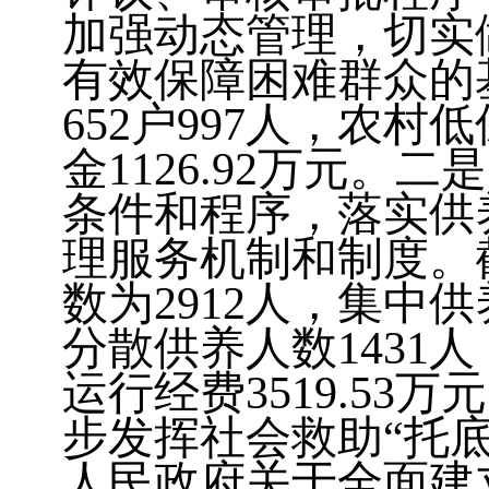
加强动态管理，切实
有效保障困难群众的
652
户
997
人，农村低
金
1126.92
万元。二是
条件和程序，落实供
理服务机制和制度。
数为
2912
人，集中供
分散供养人数
1431
人
运行经费
3519.53
万元
步发挥社会救助“托
人民政府关于全面建