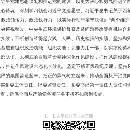
习近平党建思想谋划和推进党的建设，以更大决心和勇气推进全
凝心铸魂，深刻学习领会习近平党建思想、习近平总书记关于西
政治领悟力、政治执行力，以实际行动坚定坚决做到“两个维护
中央巡视整改、中央生态环境保护督察反馈问题整改等有机结合
求实效，不断创造经得起实践、人民、历史检验的实绩。
坚持和
高基层党组织政治功能、组织功能；凭能力用干部、以实绩论英
干部队伍。以彻底的自我革命精神深化作风建设，把作风建设摆
，推进作风建设常态化长效化。坚定不移正风肃纪反腐，坚持风
把严的氛围营造起来、把正的风气树立起来，推动全面从严治党
，压实党委主体责任、纪委监督责任、党委书记第一责任人责任和
检查，确保全面从严治党各项任务不折不扣落到实处。
扫一扫在手机打开当前页面