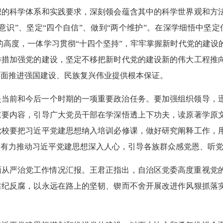
想的科学体系和实践要求，深刻领会蕴含其中的科学世界观和方
个意识”、坚定“四个自信”、做到“两个维护”。在深学细悟中坚
局的高度，一体学习贯彻“十四个坚持”，牢牢掌握新时代党的建
举措加强党的建设，坚定不移把新时代党的建设新的伟大工程推
全面推进强国建设、民族复兴伟业提供根本保证。
是当前和今后一个时期的一项重要政治任务。要加强组织领导，
重要内容，引导广大党员干部在学深悟透上下功夫，读原著学原
党校要把习近平党建思想纳入培训必修课，做好研究阐释工作，
，有力推动习近平党建思想深入人心，引导各族群众感党恩、听
全面从严治党工作情况汇报。王君正指出，自治区党委高度重视党
肃纪反腐，以永远在路上的坚韧、锲而不舍开展改进作风狠抓落