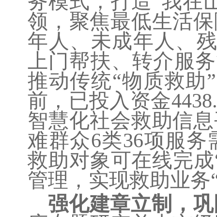
务模式，打造“我在
领，聚焦最低生活保
年人、未成年人、残
上门帮扶、转介服务
推动传统“物质救助
前，已投入资金
4438
智慧化社会救助信息
难群众
6类36项服
救助对象可在线完成
管理，实现救助业务
强化建章立制，巩