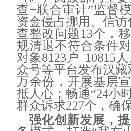
查+联合审计”监督
资金侵占挪用、信访
查整改问题13个，
规清退不符合条件
对象
8123
户
10815
人
众号等平台发布汉藏
万余份，开展基层
抵人心；畅通
“24小
群众诉求
227
个，确
强化创新发展，提