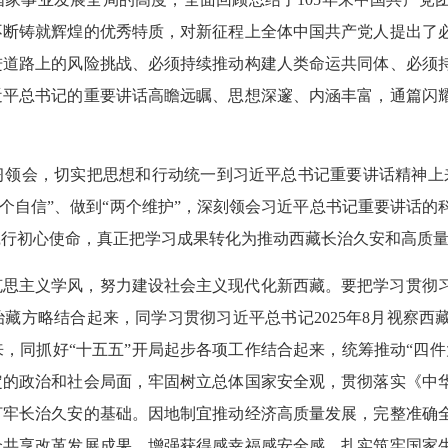
不断铸就辉煌的优秀特质，对新征程上全体中国共产党人提出了
进道路上的风险挑战、必须持续推动构建人类命运共同体、必须
近平总书记的重要讲话高瞻远瞩、思想深邃、内涵丰富，通篇闪
习领会，切实把思想和行动统一到习近平总书记重要讲话精神上
“四个自信”、做到“两个维护”，深刻领会习近平总书记重要讲话
践行初心使命，真正把学习成果转化为推动西藏长治久安和高质
克思主义学风，努力建设社会主义现代化新西藏。要把学习贯彻
藏方略结合起来，同学习贯彻习近平总书记2025年8月视察西
，同抓好“十五五”开局起步各项工作结合起来，统筹推动“四件
定的政治和社会局面，牢固树立总体国家安全观，贯彻落实《中
打牢长治久安的基础。因地制宜推动经济高质量发展，完整准确
众共享改革发展成果、增强获得感幸福感安全感。扎实筑牢国家