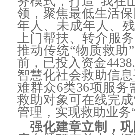
务模式，打造“我在
领，聚焦最低生活保
年人、未成年人、残
上门帮扶、转介服务
推动传统“物质救助
前，已投入资金
4438
智慧化社会救助信息
难群众
6类36项服
救助对象可在线完成
管理，实现救助业务
强化建章立制，巩