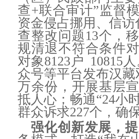
查+联合审计”监督
资金侵占挪用、信访
查整改问题13个，
规清退不符合条件
对象
8123
户
10815
人
众号等平台发布汉藏
万余份，开展基层
抵人心；畅通
“24小
群众诉求
227
个，确
强化创新发展，提